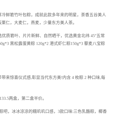
界冷鲜箬竹叶包粽，成就此款多年来的明星，茶香五谷美人
板栗仁，大麦仁，燕麦，少量东方美人茶。
<甄选优质箬叶、片片新鲜、自然晒干，优选黄金北纬 45°五常
g*3 黑松露蛋黄粽 120g*2 港式虾仁粽150g*3 藜麦八宝粽
惊喜仪式感,彰显当代东方美!内含 4 枚粽 2 种口味,每
133.5两盒，第二盒半价。
粽吧，冰冰凉凉的糯叽叽口感，3款口味:三色乳酪粽，椰香