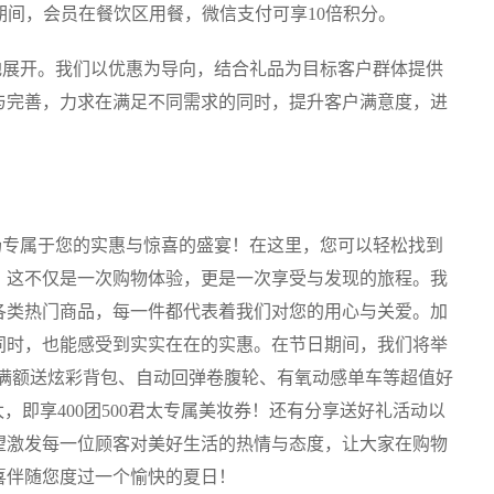
23日期间，会员在餐饮区用餐，微信支付可享10倍积分。
展开。我们以优惠为导向，结合礼品为目标客户群体提供
与完善，力求在满足不同需求的同时，提升客户满意度，进
专属于您的实惠与惊喜的盛宴！在这里，您可以轻松找到
。这不仅是一次购物体验，更是一次享受与发现的旅程。我
各类热门商品，每一件都代表着我们对您的用心与关爱。加
同时，也能感受到实实在在的实惠。在节日期间，我们将举
，累计满额送炫彩背包、自动回弹卷腹轮、有氧动感单车等超值好
，即享400团500君太专属美妆券！还有分享送好礼活动以
望激发每一位顾客对美好生活的热情与态度，让大家在购物
喜伴随您度过一个愉快的夏日！