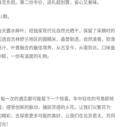
味无负担。第二份半价，送礼超划算，省心又美味。
元1颗。
当天露水鲜叶，经独家现代化自然光晒干，保留了采摘时的
粒选自吉林舒兰地区的圆糯米，晶莹剔透，自然清香，软滑
汤汁、叶香融合的最佳境界，从古至今，从南到北，口味虽
州粽，一份有温度的礼物。
每一次的遇见都可能是下一个惊喜。年中狂欢的号角即将
程，感受创新的脉动，捕捉灵感的火花。让我们以繁花为
的精彩，去探索更多可能的美好，让我们在北京君太，共同
时光！