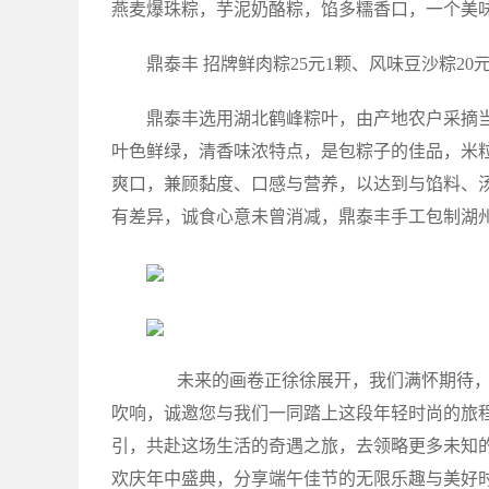
燕麦爆珠粽，芋泥奶酪粽，馅多糯香口，一个美
鼎泰丰 招牌鲜肉粽25元1颗、风味豆沙粽20
鼎泰丰选用湖北鹤峰粽叶，由产地农户采摘
叶色鲜绿，清香味浓特点，是包粽子的佳品，米
爽口，兼顾黏度、口感与营养，以达到与馅料、
有差异，诚食心意未曾消减，鼎泰丰手工包制湖
未来的画卷正徐徐展开，我们满怀期待，
吹响，诚邀您与我们一同踏上这段年轻时尚的旅
引，共赴这场生活的奇遇之旅，去领略更多未知
欢庆年中盛典，分享端午佳节的无限乐趣与美好