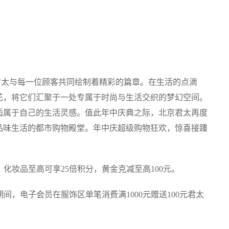
太与每一位顾客共同绘制着精彩的篇章。在生活的点滴
花，将它们汇聚于一处专属于时尚与生活交织的梦幻空间。
逅属于自己的生活灵感。值此年中庆典之际，北京君太再度
品味生活的都市购物殿堂。年中庆超级购物狂欢，惊喜接踵
3日，化妆品至高可享25倍积分，黄金克减至高100元。
0日期间，电子会员在服饰区单笔消费满1000元赠送100元君太