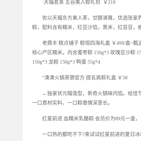
·天福茗茶 五谷美人粽礼包 ￥218
佐以天福东方美人茶，甘醇清雅，优选张家
粽，配料含有糯米，红豆沙馅，黑米，红芸豆，
老鼎丰 糕点铺子 粽恒四海礼盒 ￥499/盒
核心产区糯米。内含蜜枣粽 150g*3 玫瑰豆沙粽 150
150g*3 龙粽 150g*3 鸭蛋 55g*4
“凑凑火锅茶憩官方 提名高粽礼盒 ￥58
←独家状元帽造型，新奇火锅味内馅。给佳节带来
一口真材实料，一口粽香情深意长。
红星前进 血糯米乳酪粽 会员价为89元一盒，
一口热的都吃不下?来试试红星前进的夏日冰