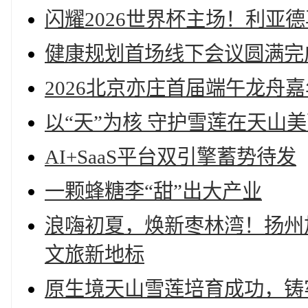
闪耀2026世界杯主场！利亚
健康规划首场线下会议圆满完
2026北京亦庄首届端午龙舟
以“天”为核 守护雪莲在天山
AI+SaaS平台双引擎蓄势待发
一颗蜂糖李“甜”出大产业
浪嗨初夏，焕新枣林湾！扬州
文旅新地标
原生境天山雪莲培育成功，铸