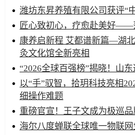
潍坊东昇养殖有限公司获评“
匠心致初心，疗愈赴美好——
康养启新程 艾都谱新篇—湖
灸文化馆全新亮相
“2026全球百强榜”揭晓！山
以“手”驭智，拾玥科技亮相2
细操作难题
重磅官宣！王子文成为极巡品
海尔八度蝉联全球唯一物联网