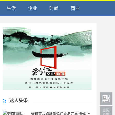
生活
企业
时尚
商业
达人头条
紫燕百味鸡携手温氏食品开启“舌尖上