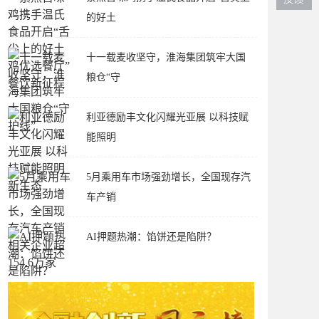
的好土
十一载麦收坚守，淮海集团筑牢大国
粮仓“守
利亚德励丰文化闪耀光亚展 以科技赋
能照明
5月乘用车市场强劲增长，全国现存汽
车产销
AI押题热潮：馅饼还是陷阱？