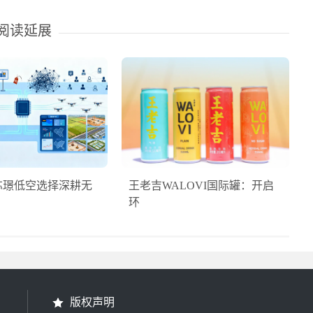
阅读延展
芯璟低空选择深耕无
王老吉WALOVI国际罐：开启
环
版权声明