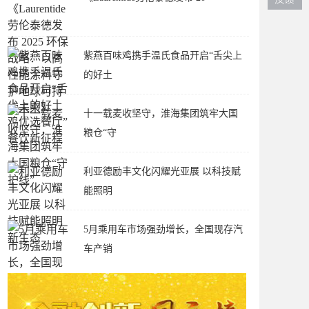
紫燕百味鸡携手温氏食品开启“舌尖上
的好土
十一载麦收坚守，淮海集团筑牢大国
粮仓“守
利亚德励丰文化闪耀光亚展 以科技赋
能照明
5月乘用车市场强劲增长，全国现存汽
车产销