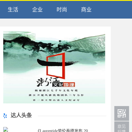
生活
企业
时尚
商业
达人头条
《Laurentide劳伦泰德发布 20