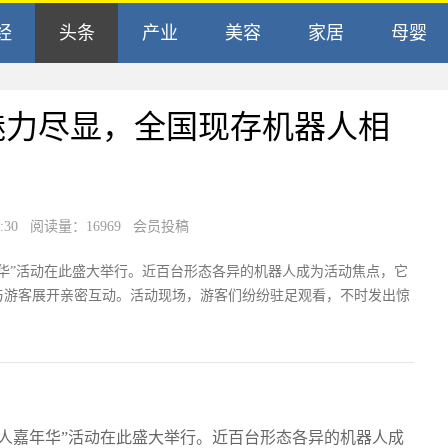
经
头条
产业
美容
家居
母婴
魅力尽显，全国现存机器人相
30
阅读量：16969 会员投稿
华”活动在此盛大举行。近百台形态各异的机器人成为活动焦点，它
与游客展开亲密互动。活动现场，游客们纷纷驻足观看，不时发出惊
人嘉年华”活动在此盛大举行。近百台形态各异的机器人成