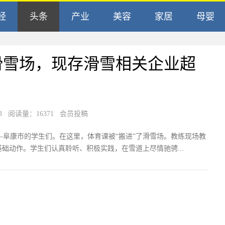
经
头条
产业
美容
家居
母婴
滑雪场，现存滑雪相关企业超
3
阅读量：16371 会员投稿
—阜康市的学生们。在这里，体育课被“搬进”了滑雪场。教练现场教
础动作。学生们认真聆听、积极实践，在雪道上尽情驰骋...